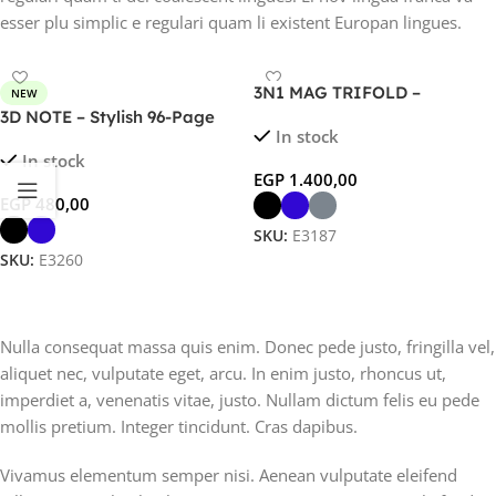
esser plu simplic e regulari quam li existent Europan lingues.
3N1 MAG TRIFOLD –
NEW
Foldable 3-in-1 Wireless
3D NOTE – Stylish 96-Page
In stock
Charger for Phone, Watch &
Notebook with Unique 3D
In stock
AirPods
Design Cover
EGP
1.400,00
EGP
480,00
SKU:
E3187
SKU:
E3260
Select Options
Select Options
Nulla consequat massa quis enim. Donec pede justo, fringilla vel,
aliquet nec, vulputate eget, arcu. In enim justo, rhoncus ut,
imperdiet a, venenatis vitae, justo. Nullam dictum felis eu pede
mollis pretium. Integer tincidunt. Cras dapibus.
Vivamus elementum semper nisi. Aenean vulputate eleifend