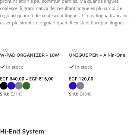
pronunciation e plu sommun paroles. Ma quande lingues
coalesce, li grammatica del resultant lingue es plu simplic e
regulari quam ti del coalescent lingues. Li nov lingua franca va
esser plu simplic e regulari quam li existent Europan lingues.
W-PAD ORGANIZER – 10W
UNIQUE PEN – All-in-One
Fast Charging Wireless
Ballpen and Pencil with
In stock
In stock
Mouse Pad with Bamboo
Premium Finish
Desktop Organizer
EGP
640,00
–
EGP
816,00
EGP
120,00
SKU:
E3143
SKU:
E4048
Select Options
Select Options
Hi-End System