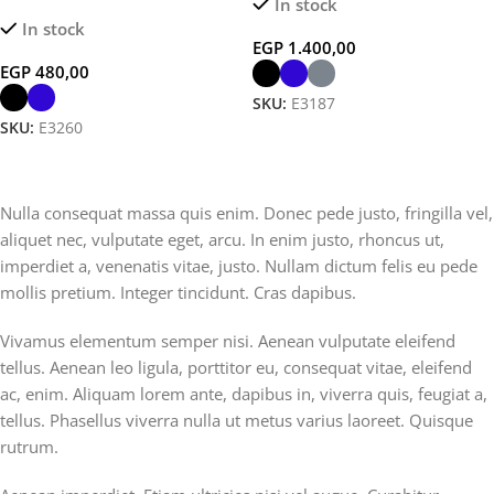
In stock
Charger for Phone, Watch &
Notebook with Unique 3D
In stock
AirPods
Design Cover
EGP
1.400,00
EGP
480,00
SKU:
E3187
SKU:
E3260
Select Options
Select Options
Nulla consequat massa quis enim. Donec pede justo, fringilla vel,
aliquet nec, vulputate eget, arcu. In enim justo, rhoncus ut,
imperdiet a, venenatis vitae, justo. Nullam dictum felis eu pede
mollis pretium. Integer tincidunt. Cras dapibus.
Vivamus elementum semper nisi. Aenean vulputate eleifend
tellus. Aenean leo ligula, porttitor eu, consequat vitae, eleifend
ac, enim. Aliquam lorem ante, dapibus in, viverra quis, feugiat a,
tellus. Phasellus viverra nulla ut metus varius laoreet. Quisque
rutrum.