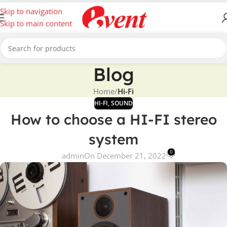
Skip to navigation
Skip to main content
Blog
Home
/
Hi-Fi
HI-FI
,
SOUND
How to choose a HI-FI stereo
system
0
admin
On December 21, 2022